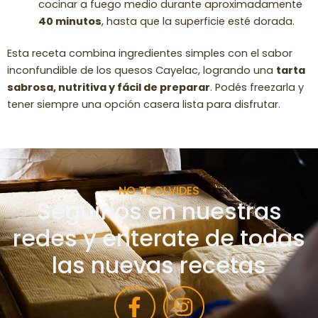
cocinar a fuego medio durante aproximadamente
40 minutos
, hasta que la superficie esté dorada.
Esta receta combina ingredientes simples con el sabor
inconfundible de los quesos Cayelac, logrando una
tarta
sabrosa, nutritiva y fácil de preparar
. Podés freezarla y
tener siempre una opción casera lista para disfrutar.
NO TE OLVIDES
Seguinos en nuestras
redes y enterate de todas
las nuevas recetas
F
I
a
n